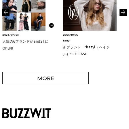
2026/07/08
2025/10/30
202
人気の6ブランドがandSTに
hazyl
狐独
新ブランド ”hazyl（ヘイジ
新
OPEN!
ル）” RELEASE
RE
MORE